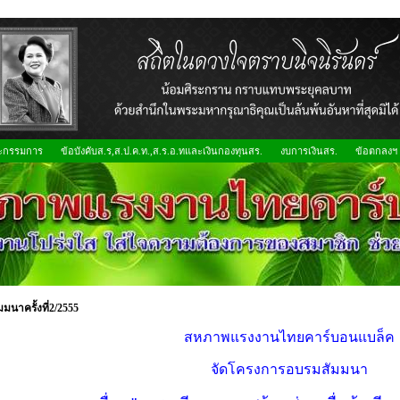
ะกรรมการ
ข้อบังคับส.ร,ส.ป.ค.ท.,ส.ร.อ.ทและเงินกองทุนสร.
งบการเงินสร.
ข้อตกลงฯ
มมนาครั้งที่2/2555
สหภาพแรงงานไทยคาร์บอนแบล็ค
จัดโครงการอบรมสัมมนา